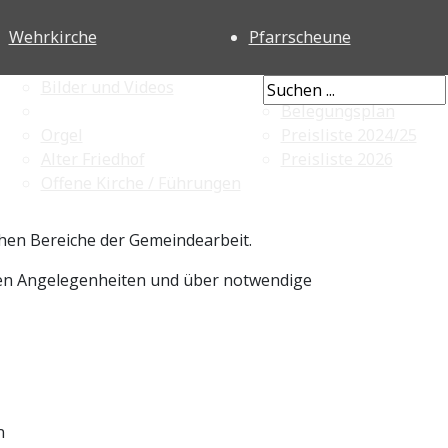
Wehrkirche
Pfarrscheune
Bilder und Videos
Ausflugsziele
Belegungsplan
Orgel
Preisliste 2024/25
Alter Friedhof
Preisliste 2026
Offene Kirche / Führungen
chen Bereiche der Gemeindearbeit.
ellen Angelegenheiten und über notwendige
n