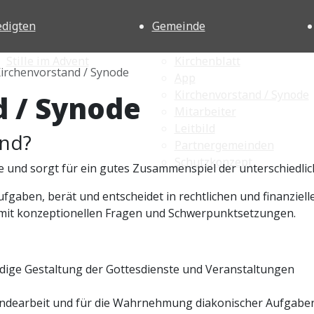
edigten
Gemeinde
Stille im Advent
Kirchenblatt
irchenvorstand / Synode
App
Kirchenvorstand / Synode
d / Synode
Mitarbeiter
Leitbild
and?
Partnergemeinden
Schutzkonzept
de und sorgt für ein gutes Zusammenspiel der unterschiedli
Aufgaben, berät und entscheidet in rechtlichen und finanzi
h mit konzeptionellen Fragen und Schwerpunktsetzungen.
ige Gestaltung der Gottesdienste und Veranstaltungen
ndearbeit und für die Wahrnehmung diakonischer Aufgabe